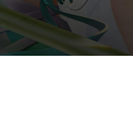
與恆山派相類似，峨媚派也大多為女子。門派中人的內功武藝上乘，
禪杖是其武器，擅長氣功和爪技，攻守兼備，在輔助其他同伴戰鬥時
尤其得力。九陰真經和九陽神功是峨媚派的兩大絕學，前者以爪技和
掌法為攻擊手段，尤善近戰攻擊;後者講究內力至上，以融會貫通為武
學至理，使用各種氣功攻擊敵人，但無論是九陰真經還是九陽神功，
均有相當的修習難度。
- 爪功對敵人造成傷害的同時，可以點穴並將其定身。
- 可以降低敵人內力防禦和攻擊，即內力牽制。