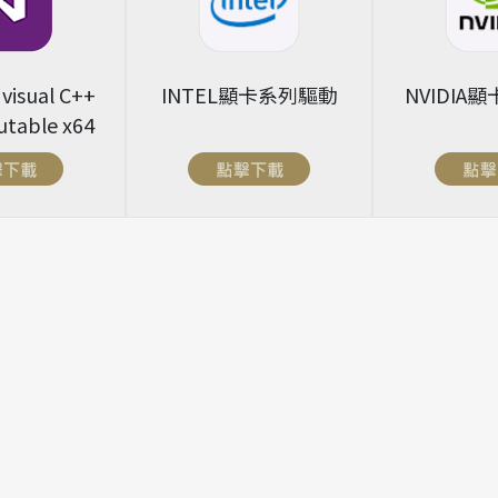
 visual C++
INTEL顯卡系列驅動
NVIDIA
utable x64