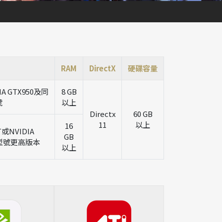
RAM
DirectX
硬碟容量
IA GTX950及同
8 GB
號
以上
Directx
60 GB
11
以上
16
T或NVIDIA
GB
等型號更高版本
以上