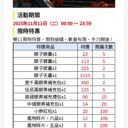
活動期間
2025
年11月11日（二）00:00 ～ 23:59
限時特惠
雙11限時特賣，限時搶購，數量有限，手刀開搶！
特價商品
特價
限購次數
銀子錦囊x1
23
5
銀子寶囊x1
113
5
銀子禦囊x1
225
2
銀子天囊x1
1125
1
壹千萬銀票補充包x1
450
2
伍佰萬銀票補充包x1
225
5
高級銀票補充禮包x1
90
10
中級銀票補充包x1
14
20
小樂紅包x1
20
100
風物碎片·六品x1
12
100
風物碎片·五品x1
5
200