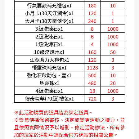
行氣要訣補充禮包x1
180
10
小月卡(30天江湖令)x1
120
1
大月卡(30天豪俠令)x1
240
1
3
級洗煉石x1
8
1000
2
級洗煉石x1
6
1000
1
級洗煉石x1
4
1000
10
級淬煉水x1
160
50
江湖助力大禮包x1
120
3
悟靈珠補充包x1
1128
3
強化石啟動包·壹x1
500
10
地靈珠x1
480
20
4
級洗煉石x1
18
1000
傳奇精華(70級)禮包x1
720
3
※此活動購買的道具皆為綁定道具。
※樂意傳播保留審核、決定或變更活動之權力，並
且依照實際情況予以增刪、修定活動辦法，所有參
加的玩家於活動中請配合官方網站的相關公告。