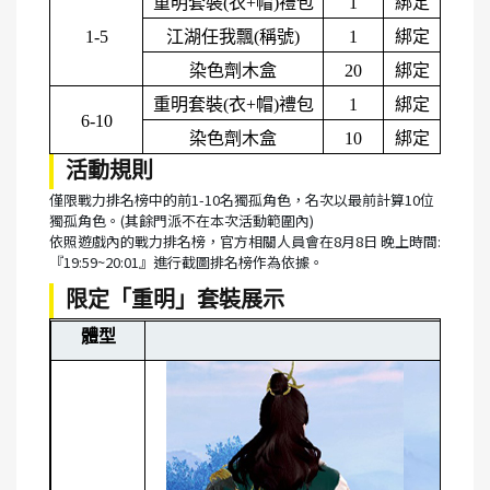
重明套裝(衣+帽)禮包
1
綁定
1-5
江湖任我飄(稱號)
1
綁定
染色劑木盒
20
綁定
重明套裝(衣+帽)禮包
1
綁定
6-10
染色劑木盒
10
綁定
活動規則
僅限戰力排名榜中的前1-10名獨孤角色，名次以最前計算10位
獨孤角色。(其餘門派不在本次活動範圍內)
依照遊戲內的戰力排名榜，官方相關人員會在8月8日 晚上時間:
『19:59~20:01』進行截圖排名榜作為依據。
限定「重明」套裝展示
體型