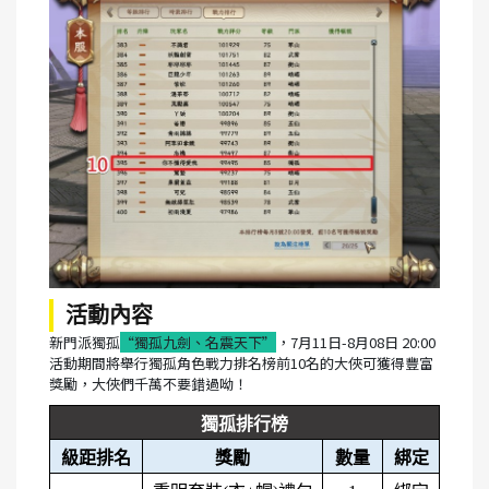
活動內容
新門派獨孤
“獨孤九劍、名震天下”
，7月11日-8月08日 20:00
活動期間將舉行獨孤角色戰力排名榜前10名的大俠可獲得豐富
獎勵，大俠們千萬不要錯過呦！
獨孤排行榜
級距排名
獎勵
數量
綁定