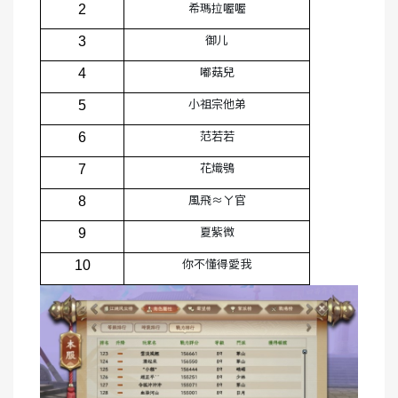
希瑪拉喔喔
2
御儿
3
嘟菇兒
4
小祖宗他弟
5
范若若
6
花熾鴞
7
風飛≈ㄚ官
8
夏紫微
9
你不懂得愛我
10