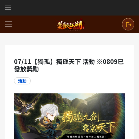
07/11【獨孤】獨孤天下 活動 ※0809已
發放獎勵
活動