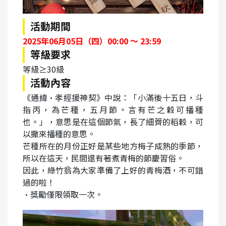
活動期間
2025
年06月05日（四）00:00 ～ 23:59
等級要求
等級
≥
30
級
活動內容
《通緯·孝經援神契》中說：「小滿後十五日，斗
指丙，為芒種，五月節。言有芒之穀可播種
也。」，意思是在這個節氣，長了細薺的稻穀，可
以撒來播種的意思。
芒種所在的月份正好是某些地方梅子成熟的季節，
所以在這天，民間還有著煮青梅的節慶習俗。
因此，綠竹翁為大家準備了上好的青梅酒，不可錯
過的啦！
·獎勵僅限領取一次。