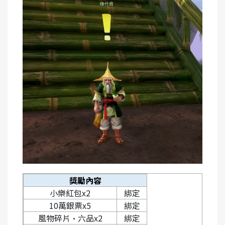
獎勵內容
小樂紅包x2
綁定
10
萬銀票x5
綁定
風物碎片·六品x2
綁定