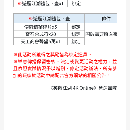
※
遊歷江湖禮包·壹x1
綁定
※
遊歷江湖禮包·壹
條件
傳奇精華碎片x5
綁定
寶石合成符x20
綁定
開啟需要擁有豪俠令
天工商會聲望5萬x1
綁定
※此活動所獲得之獎勵皆為綁定道具。
※樂意傳播保留審核、決定或變更活動之權力，並
且依照實際情況予以增刪、修定活動辦法，所有參
加的玩家於活動中請配合官方網站的相關公告。
《笑傲江湖 4K Online》營運團隊