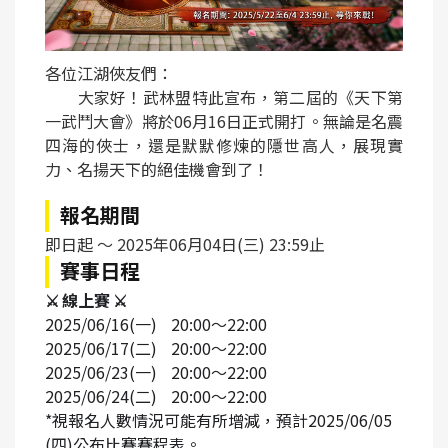
各位江湖俠友們：
大家好！武林盟特此宣布，第二屆的《天下第
一武鬥大會》將於06月16日正式開打。無論是名震
四海的俠士，還是默默修煉的隱世高人，展現實
力、名揚天下的絕佳機會到了！
報名期間
即日起 ～ 2025年06月04日(三) 23:59止
賽事日程
⚔️
線上賽
⚔️
2025/06/16(
一
)
20:00
～
22:00
2025/06/17(
二
)
20:00
～
22:00
2025/06/23(
一
)
20:00
～
22:00
2025/06/24(
二
)
20:00
～
22:00
*
視報名人數情況可能有所增減，預計
2025/06/05
(
四
)
公布比賽賽程表。