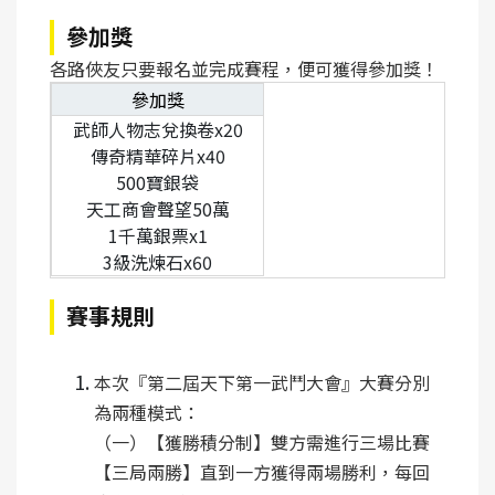
參加獎
各路俠友只要報名並完成賽程，便可獲得參加獎！
參加獎
武師人物志兌換卷
x20
傳奇精華碎片
x40
500
寶銀袋
天工商會聲望
50
萬
1
千萬銀票
x1
3
級洗煉石
x60
賽事規則
本次『第二屆天下第一武鬥大會』大賽分別
為兩種模式：
（一）【獲勝積分制】雙方需進行三場比賽
【三局兩勝】直到一方獲得兩場勝利，每回