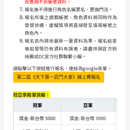
而查詢不到帳號資料。
報名後不得進行角色名稱更名、更換門派。
報名所填之遊戲帳號、角色資料將同時作為
發獎依據，虛擬獎項將直接發至填寫帳號之
角色內。
報名表內將依最新一筆資料為準，報名結束
後如發現仍有資料有誤者，請盡快與官方粉
絲團或DC官方社群聯繫小編。
請點擊以下按鈕進行報名，連結為google表單。
第二屆《天下第一武鬥大會》線上賽報名
冠亞季殿軍獎勵：
冠軍
亞軍
獎金
-
新台幣
5000
獎金
-
新台幣
3000
獎金
-