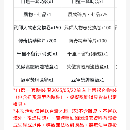
自選一套時裝
x1
自選一套時裝x1
自選
風物·七品
x1
風物碎片·七品
x25
風
武師人物志兌換卷
x150
武師人物志兌換卷
x100
武師人
傳奇精華碎片
x200
傳奇精華碎片
x100
傳奇
千里不留行
(
稱號
)x1
千里不留行
(
稱號
)x1
千里
笑傲實體周邊禮盒
x1
笑傲實體周邊禮盒
x1
笑傲實
冠軍獎牌匾額
x1
亞軍獎牌匾額
x1
季軍
*
自選一套時裝限2025/05/22前有上架過的時裝
（包含扭蛋類型內時裝），虛擬獎勵道具皆為綁定
道具。
*本次活動僅運送台灣地區（恕不含離島、不運送
海外，敬請見諒），實體獎勵如因填寫資料有誤造
成失聯或退件，導致無法收到贈品，將無法重覆投