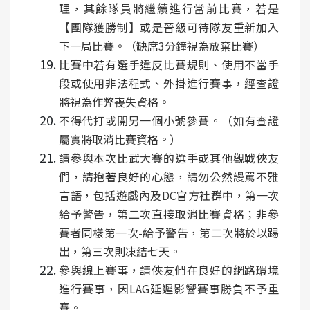
理，其餘隊員將繼續進行當前比賽，若是
【團隊獲勝制】或是晉級可待隊友重新加入
下一局比賽。（缺席3分鐘視為放棄比賽）
比賽中若有選手違反比賽規則、使用不當手
段或使用非法程式、外掛進行賽事，經查證
將視為作弊喪失資格。
不得代打或開另一個小號參賽。
（如有查證
屬實將取消比賽資格。）
請參與本次比武大賽的選手或其他觀戰俠友
們，請抱著良好的心態，請勿公然謾罵不雅
言語，包括遊戲內及DC官方社群中，第一次
給予警告，第二次直接取消比賽資格；非參
賽者同樣第一次-給予警告，第二次將於以踢
出，第三次則凍結七天。
參與線上賽事，請俠友們在良好的網路環境
進行賽事，因LAG延遲影響賽事勝負不予重
賽。