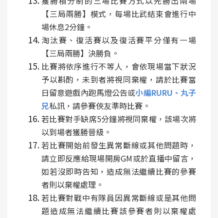
獲勝積分制的三場比賽方式以先勝出兩場
【三局兩勝】模式，每場比武結束會進行中
場休息2分鐘。
淘汰賽、復活賽以及復活賽平分僅有一場
【三局兩勝】決勝負。
比賽將依序進行不等人，會依現場當下狀況
予以斟酌，未到者將視同棄權，請於比賽當
日留意遊戲內跑馬燈公告或
小編RURU、丸子
兄
私訊，請參賽俠友準時比賽。
若比賽對手缺席5分鐘將視同棄權，該場次將
以到場者獲勝晉級。
若比賽開始前發生異常斷線或其他問題時，
請立即反應給現場開房GM或於直播中留言，
如若沒即時告知，造成無法繼續比賽的參賽
者則以棄權處理。
若比賽對戰中有隊員因異常斷線或是其他問
題造成無法繼續比賽該參賽者則以棄權處