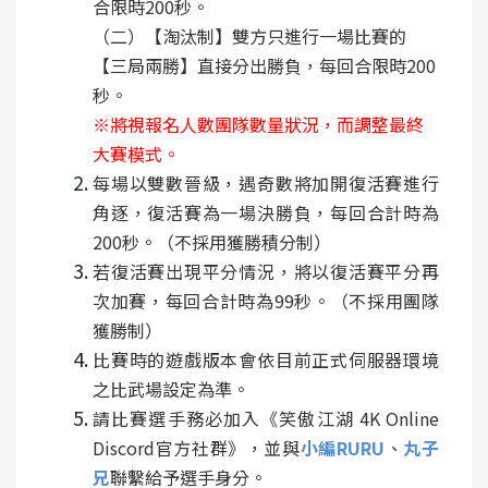
合限時200秒。
（二）【淘汰制】雙方只進行一場比賽的
【三局兩勝】直接分出勝負，每回合限時200
秒。
※將視報名人數團隊數量狀況，而調整最終
大賽模式。
每場以雙數晉級，遇奇數將加開復活賽進行
角逐，復活賽為一場決勝負，每回合計時為
200秒。（不採用獲勝積分制）
若復活賽出現平分情況，將以復活賽平分再
次加賽，每回合計時為99秒。（不採用團隊
獲勝制）
比賽時的遊戲版本會依目前正式伺服器環境
之比武場設定為準。
請比賽選手務必加入《笑傲江湖 4K Online
Discord官方社群》，並與
小編RURU
、
丸子
兄
聯繫給予選手身分。