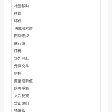
地圖移動
運鏢
郵件
決戰黑木崖
閉關修練
飛行旗
師徒
野外開紅
元寶交易
寄售
雙倍經驗值
踏雪爭鋒
玄武秘寶
華山論劍
珍獸島