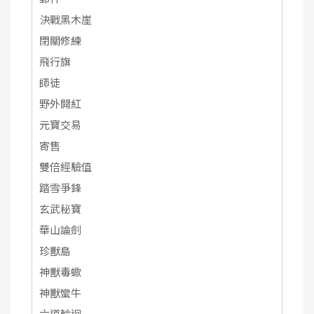
決戰黑木崖
閉關修練
飛行旗
師徒
野外開紅
元寶交易
寄售
雙倍經驗值
踏雪爭鋒
玄武秘寶
華山論劍
珍獸島
神獸毒蠍
神獸蠻牛
六道輪迴