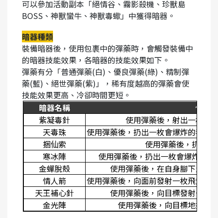
可以參加活動副本「絕情谷、霧影殺機、珍獸島
BOSS、神獸蠻牛、神獸毒蠍」中獲得暗器。
暗器種類
裝備暗器後，使用包裹中的彈藥時，會觸發裝備中
的暗器技能效果，各暗器的技能效果如下。
彈藥有分「普通彈藥(白)、優良彈藥(綠)、精制彈
藥(藍)、絕世彈藥(紫)」，稀有度越高的彈藥會使
技能效果更高、冷卻時間更短。
暗器名稱
使用
紫凝毒針
使用彈藥後，射出一枚毒
天毒珠
使用彈藥後，扔出一枚會爆炸的毒珠
捆仙索
使用彈藥後，扔出一
寒冰陣
使用彈藥後，扔出一枚會爆炸的冰
金蟬脫殼
使用彈藥後，在自身腳下生成
情人箭
使用彈藥後，向面前發射一枚飛箭，
天王補心針
使用彈藥後，向目標發射一枚
金光陣
使用彈藥後，向目標地扔出