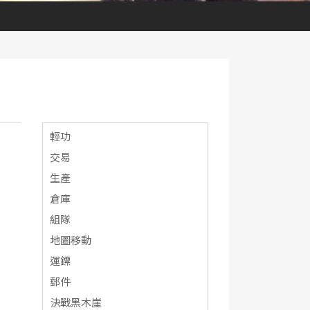
輕功
交易
生產
倉庫
組隊
地圖移動
運鏢
郵件
決戰黑木崖