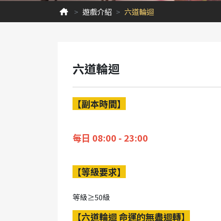
遊戲介紹
六道輪迴
六道輪迴
【副本時間】
每日 08:00 - 23:00
【等級要求】
等級≥50級
【六道輪迴 命運的無盡迴轉】