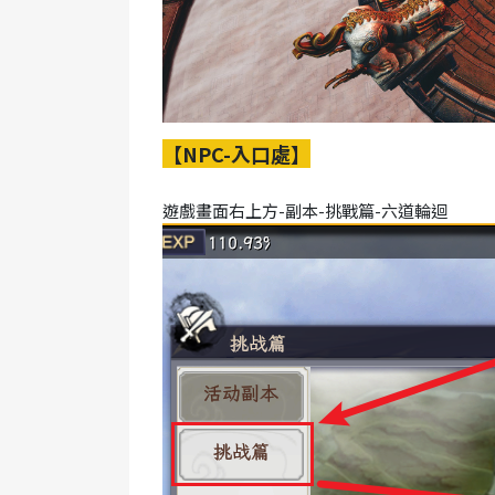
【NPC-入口處】
遊戲畫面右上方-副本-挑戰篇-六道輪迴