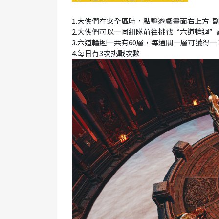
1.大俠們在安全區時，點擊遊戲畫面右上方-副
2.大俠們可以一同組隊前往挑戰“六道輪迴”
3.六道輪迴一共有60層，每通關一層可獲得
4.每日有3次挑戰次數