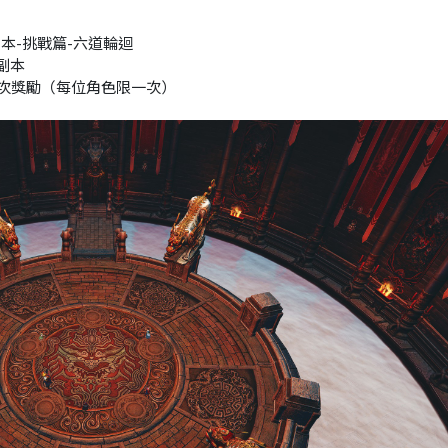
本-挑戰篇-六道輪迴
副本
一次獎勵（每位角色限一次）