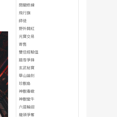
閉關修練
飛行旗
師徒
野外開紅
元寶交易
寄售
雙倍經驗值
踏雪爭鋒
玄武秘寶
華山論劍
珍獸島
神獸毒蠍
神獸蠻牛
六道輪迴
龍頭爭奪