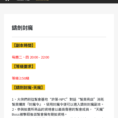
鑄劍封魔
【副本時間】
每週二、四 20:00 - 22:00
【等級要求】
等級≥50級
【鑄劍封魔-天魔】
1、大俠們前往幫會基地“許策-NPC”對話“幫貢商店”消耗
幫貢購買『封魔令』，使用封魔令便可以進入鑄劍封魔副本。
2、參與拍賣所商品的資格會以最高傷害的幫會成員，“天魔”
Boss被擊殺後該幫會擁有競拍資格。