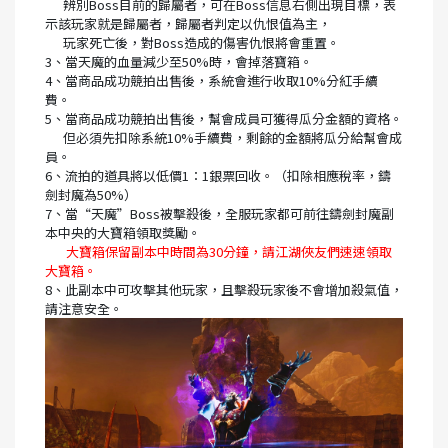
辨別Boss目前的歸屬者，可在Boss信息右側出現目標，表
示該玩家就是歸屬者，歸屬者判定以仇恨值為主，
玩家死亡後，對Boss造成的傷害仇恨將會重置。
3、當天魔的血量減少至50%時，會掉落寶箱。
4、當商品成功競拍出售後，系統會進行收取10%分紅手續
費。
5、當商品成功競拍出售後，幫會成員可獲得瓜分金額的資格。
但必須先扣除系統10%手續費，剩餘的金額將瓜分給幫會成
員。
6、流拍的道具將以低價1：1銀票回收。（扣除相應稅率，鑄
劍封魔為50%）
7、當“天魔”Boss被擊殺後，全服玩家都可前往鑄劍封魔副
本中央的大寶箱領取獎勵。
大寶箱保留副本中時間為30分鐘，請江湖俠友們速速領取
大寶箱。
8、此副本中可攻擊其他玩家，且擊殺玩家後不會增加殺氣值，
請注意安全。