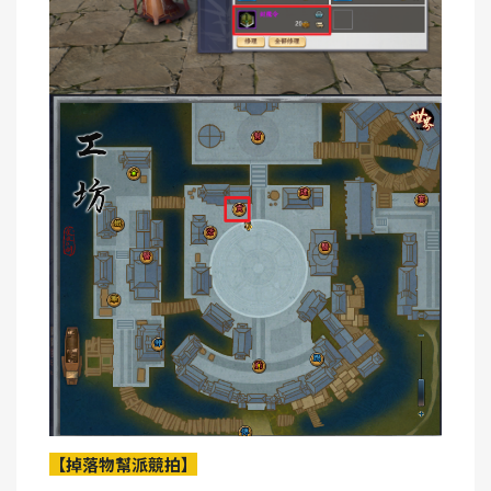
【掉落物幫派競拍】