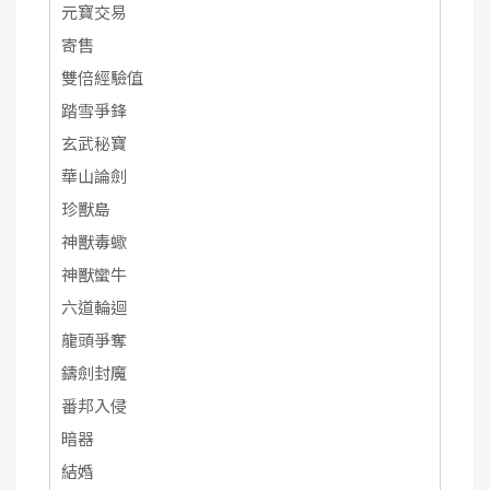
元寶交易
寄售
雙倍經驗值
踏雪爭鋒
玄武秘寶
華山論劍
珍獸島
神獸毒蠍
神獸蠻牛
六道輪迴
龍頭爭奪
鑄劍封魔
番邦入侵
暗器
結婚