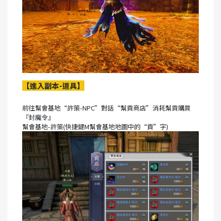
【進入副本-道具】
前往幫會基地“許策-NPC”對話“幫貢商店”消耗幫貢購買
『封魔令』
幫會基地-許策(快捷鍵M幫會基地地圖中的“貢”字)